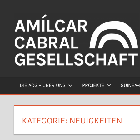
Zum
Inhalt
springen
Willkommen
DIE ACG – ÜBER UNS
PROJEKTE
GUINEA-
KATEGORIE:
NEUIGKEITEN