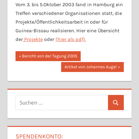
Vom 3. bis 5.Oktober 2003 fand in Hamburg ein
Treffen verschiedener Organisationen statt, die
Projekte/Öffentlichkeitsarbeit in oder für
Guinea-Bissau realisieren. Hier eine Übersicht
der
Projekte
oder
(hier als pdf).
Beitragsnavigation
Vorheriger
Bericht von der Tagung 2005
Beitrag:
Nächster
Artikel von Johannes Augel
Beitrag:
Suchen
Suchen
nach:
SPENDENKONTO: