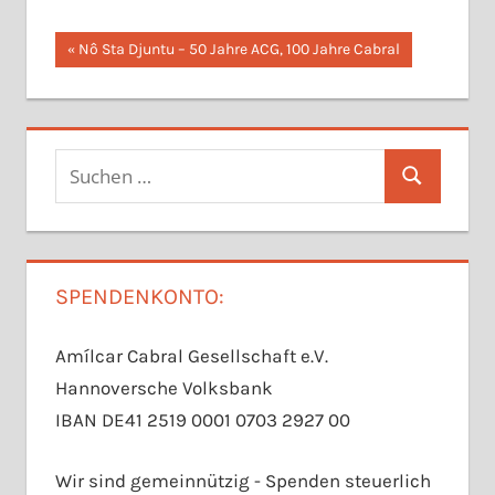
Beitragsnavigation
Vorheriger
Nô Sta Djuntu – 50 Jahre ACG, 100 Jahre Cabral
Beitrag:
Suchen
Suchen
nach:
SPENDENKONTO:
Amílcar Cabral Gesellschaft e.V.
Hannoversche Volksbank
IBAN DE41 2519 0001 0703 2927 00
Wir sind gemeinnützig - Spenden steuerlich