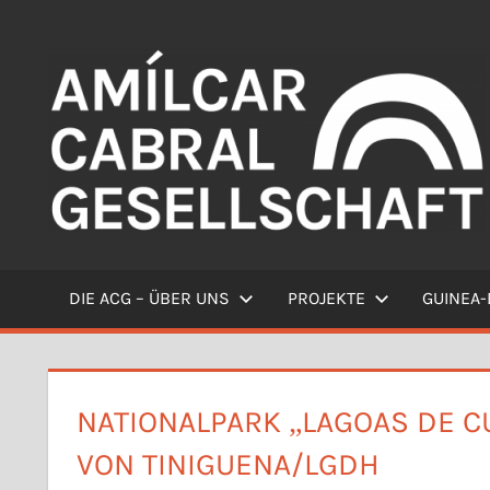
Zum
Inhalt
springen
Willkommen
DIE ACG – ÜBER UNS
PROJEKTE
GUINEA-
NATIONALPARK „LAGOAS DE C
VON TINIGUENA/LGDH