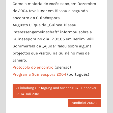
Como a maioria de vocês sabe, em Dezembro
de 2004 teve lugar em Bissau o segundo
encontro da Guinéaspora.
Augusto Ulique da „Guinea-Bissau-
Interessengemeinschaft“ informou sobre a
Guineaspora no dia 12.03.05 em Berlim. Willi
Sommerfeld da „Ajuda“ falou sobre alguns
projectos que visitou na Guiné no mês de
Janeiro.
Protocolo do encontro
(alemão)
Programa Guineaspora 2004
(português)
Beitragsnavigation
Vorheriger
Einladung zur Tagung und MV der ACG – Hannover
Beitrag:
12.-14. Juli 2013
Nächster
Rundbrief 2007
Beitrag: